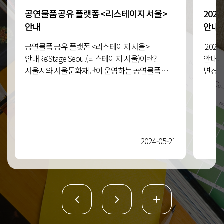
공연물품 공유 플랫폼 <리스테이지 서울>
202
관악구
2
안내
안내
공연물품 공유 플랫폼 <리스테이지 서울>
202
안내Re:Stage Seoul(리스테이지 서울)이란?
안내서
서울시와 서울문화재단이 운영하는 공연물품
변경된
공유 플랫폼입니다.공연에 필요한 물품을
'생활
대여하고, 위탁하고, 거래할 수
공유할
광진구
2
있습니다. ✨ 대여하기공연물품, 사지 말고 빌려
시작합
쓰세요!공연에 필요한 물품을 저렴하고 편리하게
정보를
대여할 수 있습니다.온라인 창고에서 예약 후
기반으
2024-05-21
오프라인 창고에서 물품을
응원합
픽업, 반납합니다. ✨ 위탁하기사용한 공연물품은
펼쳐지
버리지 말고 맡겨주세요!공연에 사용된 물품을
예정입
리스테이지 서울에 맡길 수 있습니다.위탁한
적극적
구로구
2
공연물품은 다른 이용자와 함께 사용합니다. ✨ Re:
마켓함께 쓰는 실천으로 공유문화를 만들어가요!
나의 공연물품을 다른 이용자와 직접 거래합니다.