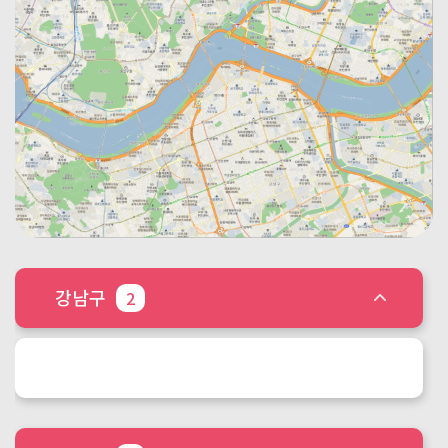
갤러리
공연장
도서관
서점
다목적홀
기타
강남구
2