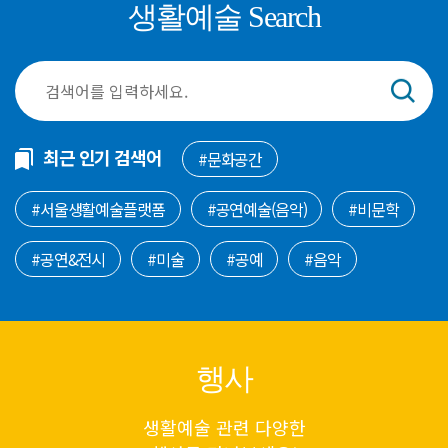
생활예술 Search
최근 인기 검색어
#문화공간
#서울생활예술플랫폼
#공연예술(음악)
#비문학
#공연&전시
#미술
#공예
#음악
행사
생활예술 관련 다양한