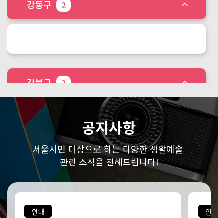
강동구
2
강북구
2
공지사항
서울시민 대상으로 하는 다양한 생활예술
강서구
2
관련 소식을 전해드립니다!
안내
안내