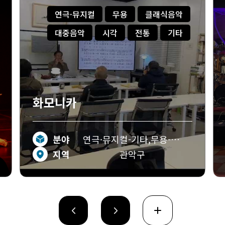
연극·뮤지컬
연극·뮤지컬
무용
클래식음악
무용
대중음악
시각
전통
기타
클래식음악
대중음악
시각
화모니카
전통
분야
연극·뮤지컬-기타,무용-
기타
기타,클래식음악-기타,
지역
관악구
대중음악-기타,시각-기타,
전통-기타,기타-기타