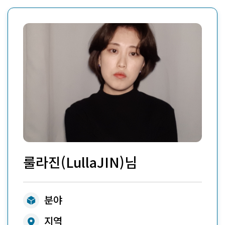
룰라진(LullaJIN)
님
ico
분야
ico
지역