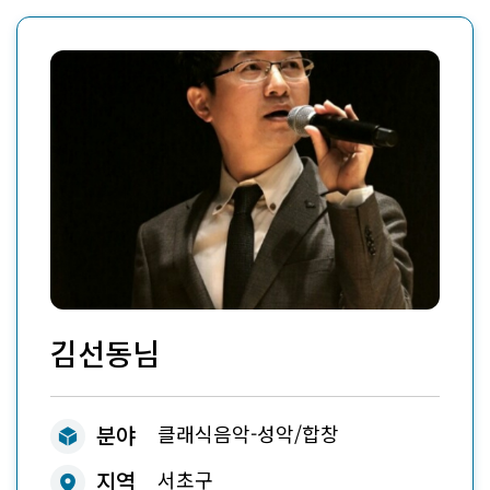
김선동
님
ico
분야
클래식음악-성악/합창
ico
지역
서초구